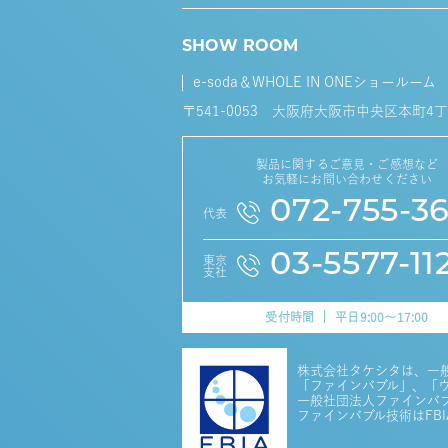
SHOW ROOM
e-soda＆WHOLE IN ONEショールーム
〒541-0053 大阪府大阪市中央区本町4丁
製品に関するご意見・ご感想など
お気軽にお問い合わせください
072-755-3
代表
03-5577-11
東京
支社
受付時間
平日9:00～17:00
株式会社タケシタは、一
「ファインバブル」、「ウル
一般社団法人ファインバブル
ファインバブル技術はFB