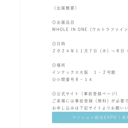
〈
出展概要
〉
◎
出展品目
WHOLE IN ONE（ウルトラファイ
◎
日時
２０２４年１１月７日（木）～８日
◎
場所
インテックス大阪 １・２号館
☆小間番号８－１４
◎
公式サイト
（事前登録ページ）
ご来場には事前登録（無料）が必要
お申し込みは下記サイトよりお願い
マンション総合EXPO | 来場の