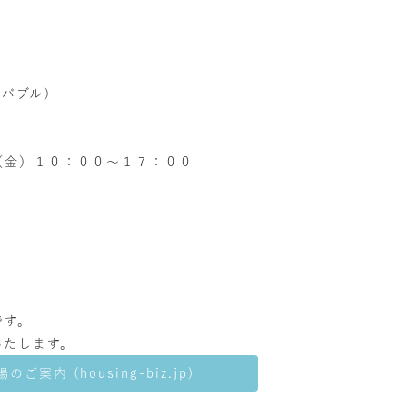
ンバブル）
（金）１０：００～１７：００
です。
いたします。
ご案内 (housing-biz.jp)