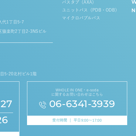
バスタブ（AXA
）
W
ユニットバス（PDB・ODB）
N
マイクロバブルバス
久代1丁目5-7
区猿楽町2丁目2-3NSビル
目5-20北村ビル1階
WHOLE IN ONE・e-soda
に関するお問い合わせはこちら
627
06-6341-3939
26
受付時間
平日9:00～17:00