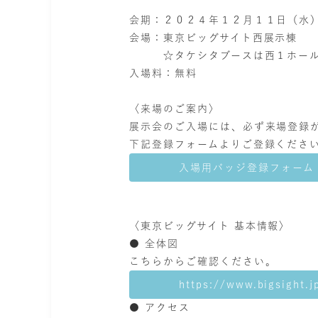
会期：２０２４年１２月１１日（水
会場：東京ビッグサイト西展示棟
☆タケシタブースは西１ホール 
入場料：
無料
〈来場のご案内〉
展示会のご入場には、必ず来場登録
下記登録フォームよりご登録くださ
入場用バッジ登録フォーム (jap
〈東京ビッグサイト 基本情報〉
● 全体図
こちらからご確認ください。
https://www.bigsight.j
● アクセス