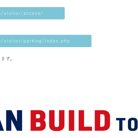
p/visitor/access/
p/visitor/parking/index.php
ります。