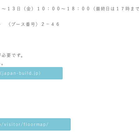
）～１３日（金）１０：００～１８：００（最終日は１７時ま
〈ブース番号〉２－４６
が必要です。
い。
an-build.jp)
p/visitor/floormap/