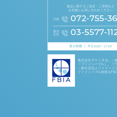
製品に関するご意見・ご感想など
お気軽にお問い合わせください
072-755-3
代表
03-5577-11
東京
支社
受付時間
平日9:00～17:00
株式会社タケシタは、一
「ファインバブル」、「ウル
一般社団法人ファインバブル
ファインバブル技術はFB