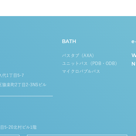
BATH
e
バスタブ（AXA
）
W
ユニットバス（PDB・ODB）
N
マイクロバブルバス
久代1丁目5-7
区猿楽町2丁目2-3NSビル
目5-20北村ビル1階