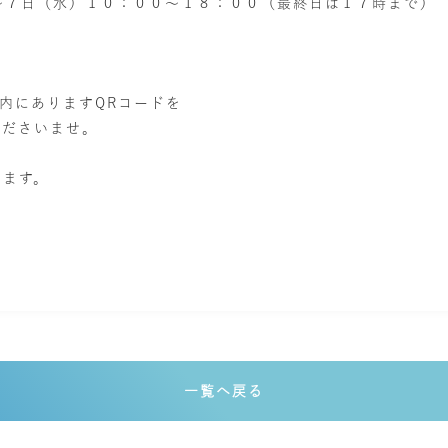
～７日（水）１０：００～１８：００（最終日は１７時まで）
内にありますQRコードを
くださいませ。
ります。
一覧へ戻る